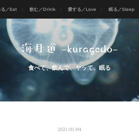
る／Eat
飲む／Drink
愛する／Love
眠る／Sleep
海月道 -kuragedo-
食べて、飲んで、ヤッて、眠る
2021/01/04