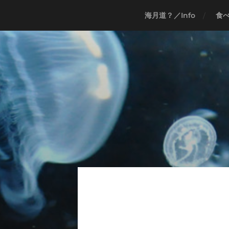
海月道？／Info
食べ